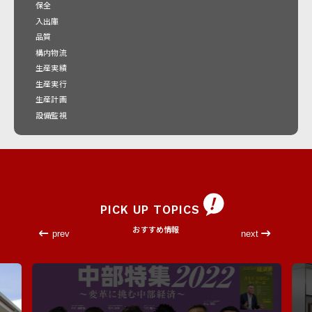
保全
入出庫
品質
構内物流
生産実績
生産実行
生産計画
設備監視
PICK UP TOPICS
おすすめ情報
prev
next