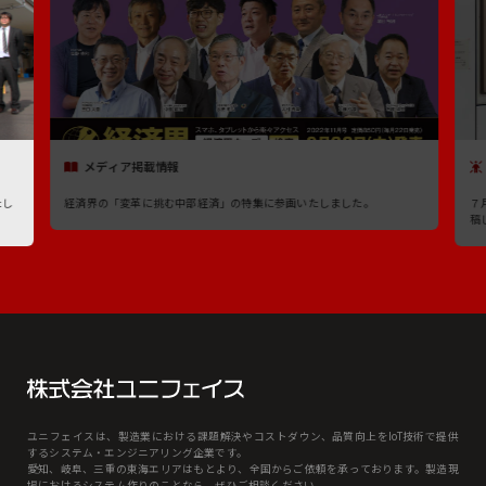
メディア掲載情報
たし
経済界の「変革に挑む中部経済」の特集に参画いたしました。
７
稿
ユニフェイスは、製造業における課題解決やコストダウン、品質向上をIoT技術で提供
するシステム・エンジニアリング企業です。
愛知、岐⾩、三重の東海エリアはもとより、全国からご依頼を承っております。製造現
場におけるシステム作りのことなら、ぜひご相談ください。