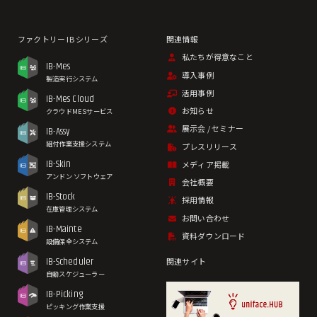
私たちが得意なこと
IB-Mes
導入事例
製造実行システム
活用事例
IB-Mes Cloud
お知らせ
クラウドMESサービス
展示会 / セミナー
IB-Assy
組付作業支援システム
プレスリリース
IB-Skin
メディア掲載
アンドン ソフトウェア
会社概要
IB-Stock
採用情報
在庫管理システム
お問い合わせ
IB-Mainte
資料ダウンロード
設備保全システム
IB-Scheduler
関連サイト
自動スケジューラー
IB-Picking
ピッキング作業支援