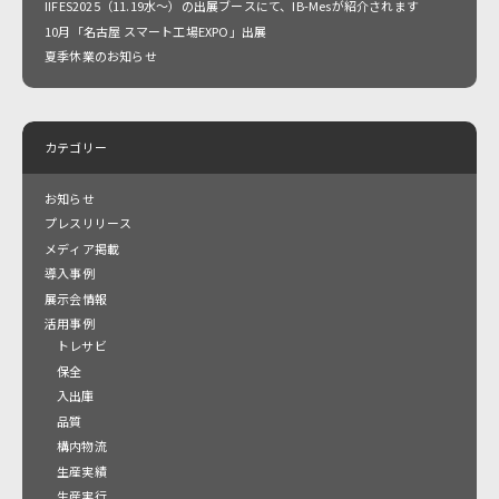
IIFES2025（11.19水～）の出展ブースにて、IB-Mesが紹介されます
10月「名古屋 スマート工場EXPO」出展
夏季休業のお知らせ
カテゴリー
お知らせ
プレスリリース
メディア掲載
導入事例
展示会情報
活用事例
トレサビ
保全
入出庫
品質
構内物流
生産実績
生産実行