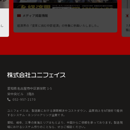
メディア掲載情報
たし
経済界の「変革に挑む中部経済」の特集に参画いたしました。
７
稿
愛知県名古屋市中区新栄町 1-5
栄中央ビル 3階B
052-957-2170
ユニフェイスは、製造業における課題解決やコストダウン、品質向上をIoT技術で提供
するシステム・エンジニアリング企業です。
愛知、岐⾩、三重の東海エリアはもとより、全国からご依頼を承っております。製造現
場におけるシステム作りのことなら、ぜひご相談ください。