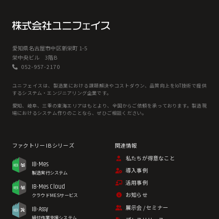
愛知県名古屋市中区新栄町 1-5
栄中央ビル 3階B
052-957-2170
ユニフェイスは、製造業における課題解決やコストダウン、品質向上をIoT技術で提供
するシステム・エンジニアリング企業です。
愛知、岐⾩、三重の東海エリアはもとより、全国からご依頼を承っております。製造現
場におけるシステム作りのことなら、ぜひご相談ください。
私たちが得意なこと
IB-Mes
導入事例
製造実行システム
活用事例
IB-Mes Cloud
お知らせ
クラウドMESサービス
展示会 / セミナー
IB-Assy
組付作業支援システム