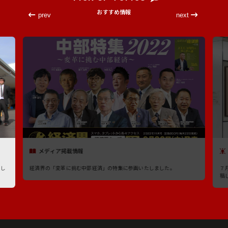
おすすめ情報
prev
next
メディア掲載情報
たし
経済界の「変革に挑む中部経済」の特集に参画いたしました。
７
稿