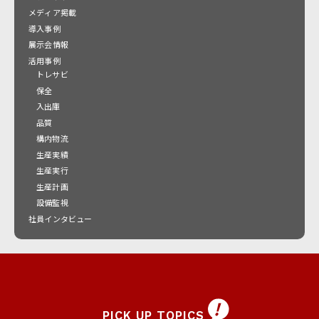
メディア掲載
導入事例
展示会情報
活用事例
トレサビ
保全
入出庫
品質
構内物流
生産実績
生産実行
生産計画
設備監視
社員インタビュー
PICK UP TOPICS