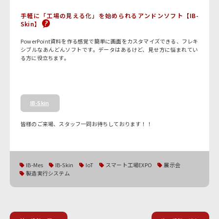
手軽に「工場の見える化」を始められるアンドンソフト【IB-
Skin】
PowerPoint資料を作る感覚で簡単に画面をカスタマイズできる、フレキ
シブルなあんどんソフトです。データはあるけど、見せ方に悩まれてい
る方に役立ちます。
IB-Skin
皆様のご来場、スタッフ一同お待ちしております！！
IB-Mes
IB-Skin
IoT
スマート工場EXPO
展示会
製造実行システム