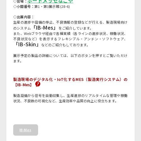
ポートメッセなごや
◇会場：
◇小間番号：
第1・第3展示館 (28-6)
◇出展内容：
生産の進捗や設備の停止、不良情報の登録などが行える、製造現場向け
「IB-Mes」
のシステム
をご紹介しています。
また、Webブラウザ経由で各種実績（各ラインの進捗状況、稼働状況、
不良状況など）を表示するフレキシブル・アンドン・ソフトウェア、
「IB-Skin」
などのご紹介もしております。
展示予定の製品の詳細については、以下のボタンを押すとご覧いただけ
ます。
製造現場のデジタル化・IoT化するMES（製造実行システム）の
【IB-Mes】
製造設備から信号を自動収集し、生産進捗のリアルタイムな管理や稼働
状況、不良数の可視化など、生産効率や品質の向上に役立ちます。
IB-Mes