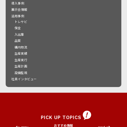
導入事例
展示会情報
活用事例
トレサビ
保全
入出庫
品質
構内物流
生産実績
生産実行
生産計画
設備監視
社員インタビュー
PICK UP TOPICS
おすすめ情報