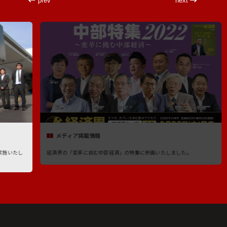
prev
next
メディア掲載情報
たし
経済界の「変革に挑む中部経済」の特集に参画いたしました。
７
稿