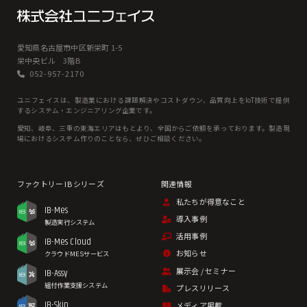
愛知県名古屋市中区新栄町 1-5
栄中央ビル 3階B
052-957-2170
ユニフェイスは、製造業における課題解決やコストダウン、品質向上をIoT技術で提供
するシステム・エンジニアリング企業です。
愛知、岐⾩、三重の東海エリアはもとより、全国からご依頼を承っております。製造現
場におけるシステム作りのことなら、ぜひご相談ください。
私たちが得意なこと
IB-Mes
導入事例
製造実行システム
活用事例
IB-Mes Cloud
お知らせ
クラウドMESサービス
展示会 / セミナー
IB-Assy
組付作業支援システム
プレスリリース
IB-Skin
メディア掲載