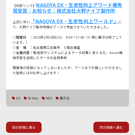
NAGOYA DX・生産性向上アワード優秀
【外部リンク】
賞受賞｜お知らせ｜株式会社大野ナイフ製作所
「NAGOYA DX・生産性向上ワールド」
上記に伴い
に
て、大野ナイフ製作所様のブースで参加させていただきました。
◇開催日 ：
2025年2月18日(火) 9:30～17:00（※ 既に展示は終了して
います。）
◇会 場 ：
名古屋商工会議所 ５階会議室
◇出展内容：
製造実行システムによるデータ収集と見える化、Azure機
械学習を活用したデータの活用事例
開催後の投稿となってしまいましたが、ブースまでお越しいただきまし
た皆様にはお礼申し上げます！
DX
IB-Mes
MES
展示会
前の投稿に戻る
次の投稿へ進む