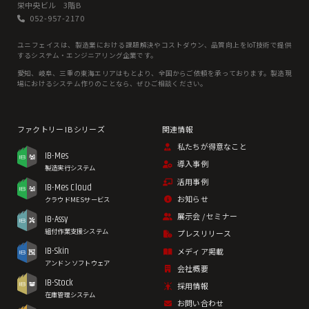
栄中央ビル 3階B
052-957-2170
ユニフェイスは、製造業における課題解決やコストダウン、品質向上をIoT技術で提供
するシステム・エンジニアリング企業です。
愛知、岐⾩、三重の東海エリアはもとより、全国からご依頼を承っております。製造現
場におけるシステム作りのことなら、ぜひご相談ください。
私たちが得意なこと
IB-Mes
導入事例
製造実行システム
活用事例
IB-Mes Cloud
お知らせ
クラウドMESサービス
展示会 / セミナー
IB-Assy
組付作業支援システム
プレスリリース
IB-Skin
メディア掲載
アンドン ソフトウェア
会社概要
IB-Stock
採用情報
在庫管理システム
お問い合わせ