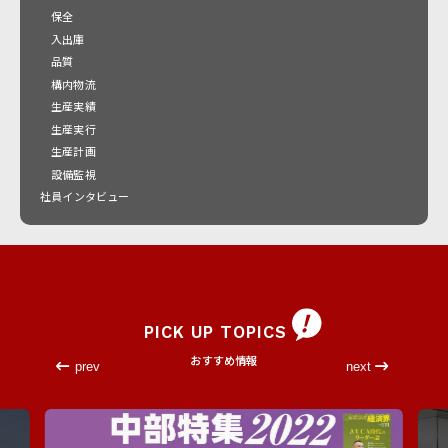
保全
入出庫
品質
構内物流
生産実績
生産実行
生産計画
設備監視
社員インタビュー
PICK UP TOPICS
おすすめ情報
prev
next