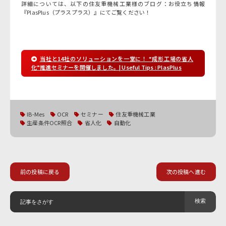
詳細については、以下の住友重機械工業様のブログ：お役立ち情報
『PlasPlus（プラスプラス）』にてご覧ください！
当社と14社のソリューションを一堂に！ “成形工場の省人
化”推進セミナーを開催しました。| Useful Tips : PlasPlus
IB-Mes
OCR
セミナー
住友重機械工業
生産条件OCR照合
省人化
自動化
前の投稿に戻る
次の投稿へ進む