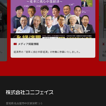
メディア掲載情報
たし
経済界の「変革に挑む中部経済」の特集に参画いたしました。
７
稿
愛知県名古屋市中区新栄町 1-5