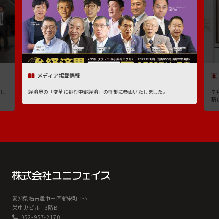
メディア掲載情報
たし
経済界の「変革に挑む中部経済」の特集に参画いたしました。
７
稿
愛知県名古屋市中区新栄町 1-5
栄中央ビル 3階B
052-957-2170