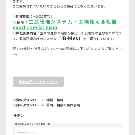
きます。
まだ閲覧されていない方はぜひこの機会にご覧くださいませ。
◇開催期間：
～2022年7月
生産管理システム・工場見える化展
◇会場：
evort special expo
◇弊社出展内容：
生産の進捗や設備の停止、不良情報の登録などが行え
「IB-Mes」
る、製造現場向けのシステム
をご紹介しています。
詳しい機能や特長など、IB-Mesの詳細は以下のボタンよりご覧くださ
い。
製造実行システム IB-Mes
◇資料ダウンロード・相談：
無料
◇資料ダウンロード、質問・相談の操作説明
-手順1-