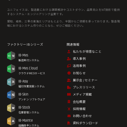
ユニフェイスは、製造業における課題解決やコストダウン、品質向上をIoT技術で提供
するシステム・エンジニアリング企業です。
愛知、岐⾩、三重の東海エリアはもとより、全国からご依頼を承っております。製造現
場におけるシステム作りのことなら、ぜひご相談ください。
私たちが得意なこと
IB-Mes
導入事例
製造実行システム
活用事例
IB-Mes Cloud
お知らせ
クラウドMESサービス
展示会 / セミナー
IB-Assy
組付作業支援システム
プレスリリース
IB-Skin
メディア掲載
アンドン ソフトウェア
会社概要
IB-Stock
採用情報
在庫管理システム
お問い合わせ
IB-Mainte
資料ダウンロード
設備保全システム