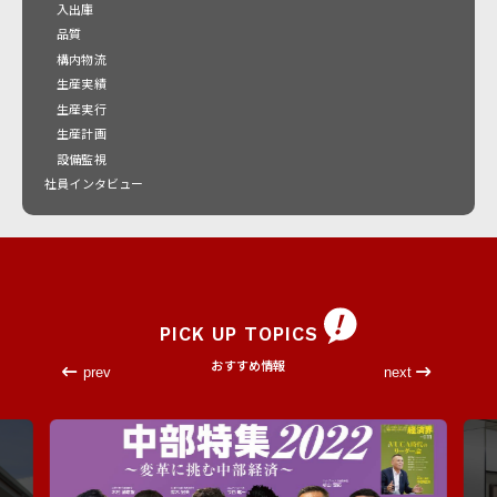
入出庫
品質
構内物流
生産実績
生産実行
生産計画
設備監視
社員インタビュー
PICK UP TOPICS
おすすめ情報
prev
next