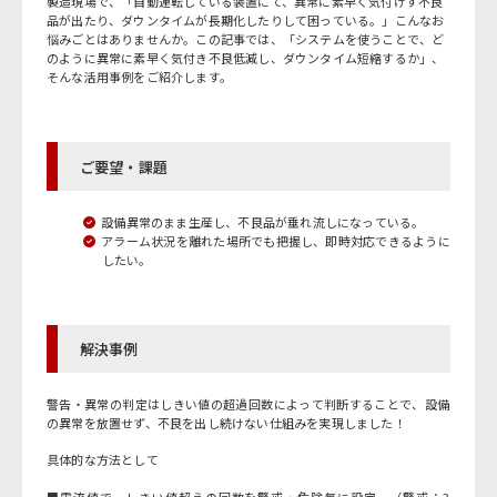
製造現場で、「自動運転している装置にて、異常に素早く気付けず不良
品が出たり、ダウンタイムが長期化したりして困っている。」こんなお
悩みごとはありませんか。
この記事では、「システムを使うことで、ど
のように異常に素早く気付き不良低減し、ダウンタイム短縮するか」、
そんな活用事例をご紹介します。
ご要望・課題
設備異常のまま生産し、不良品が垂れ流しになっている。
アラーム状況を離れた場所でも把握し、即時対応できるように
したい。
解決事例
警告・異常の判定はしきい値の超過回数によって判断することで、設備
の異常を放置せず、不良を出し続けない仕組みを実現しました！
具体的な方法として
■電流値で、しきい値超えの回数を警戒・危険毎に設定 （警戒：3