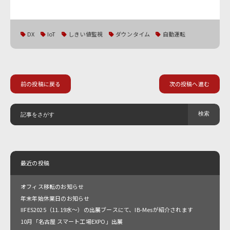
DX
IoT
しきい値監視
ダウンタイム
自動運転
前の投稿に戻る
次の投稿へ進む
最近の投稿
オフィス移転のお知らせ
年末年始休業日のお知らせ
IIFES2025（11.19水～）の出展ブースにて、IB-Mesが紹介されます
10月「名古屋 スマート工場EXPO」出展