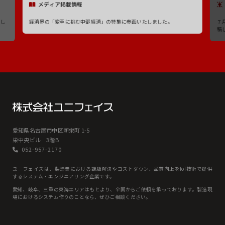
メディア掲載情報
たし
経済界の「変革に挑む中部経済」の特集に参画いたしました。
７
稿
愛知県名古屋市中区新栄町 1-5
栄中央ビル 3階B
052-957-2170
ユニフェイスは、製造業における課題解決やコストダウン、品質向上をIoT技術で提供
するシステム・エンジニアリング企業です。
愛知、岐⾩、三重の東海エリアはもとより、全国からご依頼を承っております。製造現
場におけるシステム作りのことなら、ぜひご相談ください。