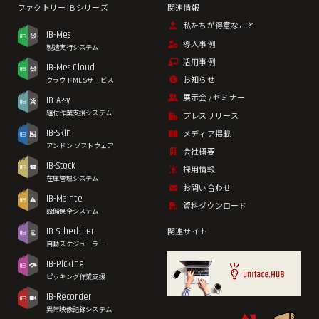
私たちが得意なこと
IB-Mes
導入事例
製造実行システム
活用事例
IB-Mes Cloud
お知らせ
クラウドMESサービス
展示会 / セミナー
IB-Assy
組付作業支援システム
プレスリリース
IB-Skin
メディア掲載
アンドン ソフトウェア
会社概要
IB-Stock
採用情報
在庫管理システム
お問い合わせ
IB-Mainte
資料ダウンロード
設備保全システム
IB-Scheduler
関連サイト
自動スケジューラー
IB-Picking
ピッキング作業支援
IB-Recorder
異常映像記録システム