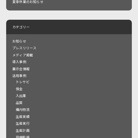
夏季休業のお知らせ
カテゴリー
お知らせ
プレスリリース
メディア掲載
導入事例
展示会情報
活用事例
トレサビ
保全
入出庫
品質
構内物流
生産実績
生産実行
生産計画
設備監視